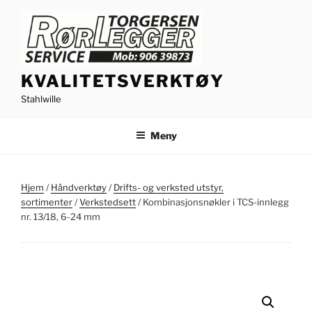
Gå
til
innhold
KVALITETSVERKTØY
Stahlwille
Meny
Hjem
/
Håndverktøy
/
Drifts- og verksted utstyr,
sortimenter
/
Verkstedsett
/ Kombinasjonsnøkler i TCS-innlegg
nr. 13/18, 6-24 mm