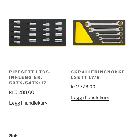
PIPESETT I TCS-
SKRALLERINGNØKKE
INNLEGG NR.
LSETT 17/5
50TX/54TX/17
kr
2 778,00
kr
5 288,00
Legg i handlekurv
Legg i handlekurv
Søk