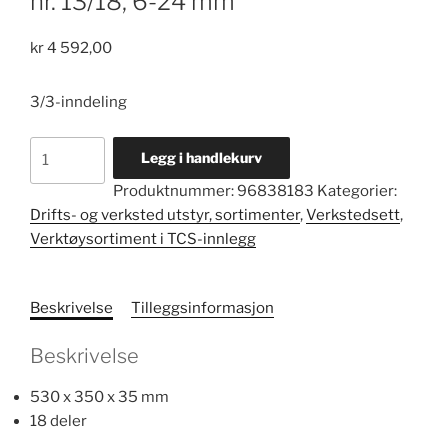
nr. 13/18, 6-24 mm
kr
4 592,00
3/3-inndeling
Kombinasjonsnøkler
Legg i handlekurv
i
Produktnummer:
96838183
Kategorier:
TCS-
Drifts- og verksted utstyr, sortimenter
,
Verkstedsett
,
innlegg
Verktøysortiment i TCS-innlegg
nr.
13/18,
6-
Beskrivelse
Tilleggsinformasjon
24
mm
Beskrivelse
antall
530 x 350 x 35 mm
18 deler