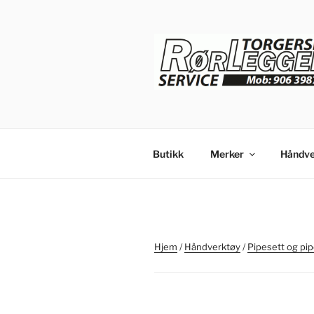
Gå
til
innhold
Butikk
Merker
Håndve
Hjem
/
Håndverktøy
/
Pipesett og pip