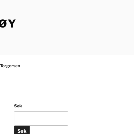
TØY
Torgersen
Søk
Søk