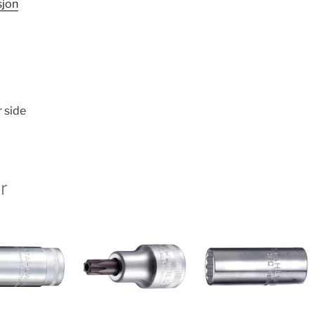
sjon
r side
r