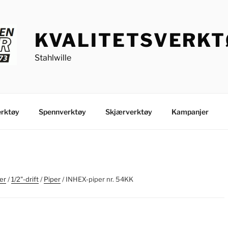
KVALITETSVERK
Stahlwille
rktøy
Spennverktøy
Skjærverktøy
Kampanjer
er
/
1/2"-drift
/
Piper
/ INHEX-piper nr. 54KK