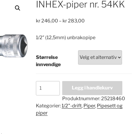
INHEX-piper nr. 54KK
Price
kr
246,00
–
kr
283,00
range:
kr 246,00
1/2″ (12,5mm) unbrakopipe
through
kr 283,00
Størrelse
innvendige
INHEX-
Legg i handlekurv
piper
nr.
Produktnummer:
25218460
54KK
Kategorier:
1/2"-drift
,
Piper
,
Pipesett og
antall
piper