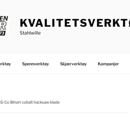
KVALITETSVERK
Stahlwille
rktøy
Spennverktøy
Skjærverktøy
Kampanjer
S-Co Bihart cobalt hacksaw blade