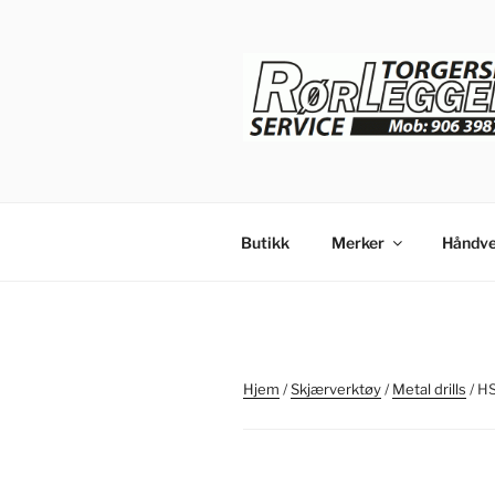
Gå
til
innhold
Butikk
Merker
Håndve
Hjem
/
Skjærverktøy
/
Metal drills
/ HS