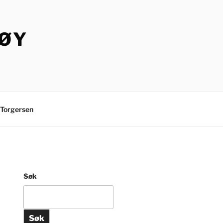
TØY
Torgersen
Søk
Søk