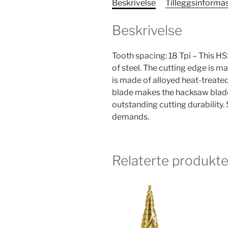
Beskrivelse
Tilleggsinforma
Beskrivelse
Tooth spacing: 18 Tpi – This H
of steel. The cutting edge is
is made of alloyed heat-treated
blade makes the hacksaw blade
outstanding cutting durability.
demands.
Relaterte produkte