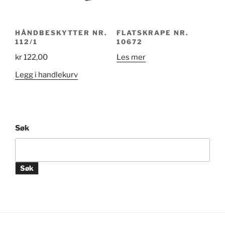
produktsiden
HÅNDBESKYTTER NR.
FLATSKRAPE NR.
112/1
10672
kr
122,00
Les mer
Legg i handlekurv
Søk
Søk