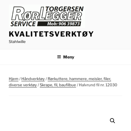
Gå
til
innhold
KVALITETSVERKTØY
Stahlwille
Meny
Hjem
/
Håndverktøy
/
Rørkuttere, hammere, meisler, filer,
diverse verktøy
/
Skrape, fil, baufilbue
/ Halvrund fil nr. 12030