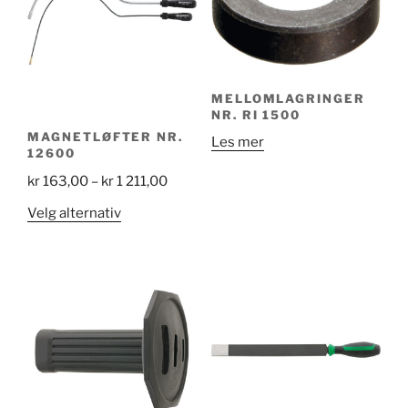
MELLOMLAGRINGER
NR. RI 1500
MAGNETLØFTER NR.
Les mer
12600
Price
kr
163,00
–
kr
1 211,00
range:
Dette
Velg alternativ
kr 163,00
produktet
through
har
kr 1
flere
211,00
varianter.
Alternativene
kan
velges
på