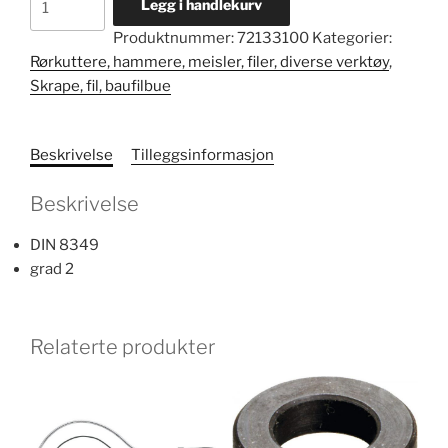
Legg i handlekurv
fil
Produktnummer:
72133100
Kategorier:
nr.
Rørkuttere, hammere, meisler, filer, diverse verktøy
,
12030
Skrape, fil, baufilbue
antall
Beskrivelse
Tilleggsinformasjon
Beskrivelse
DIN 8349
grad 2
Relaterte produkter