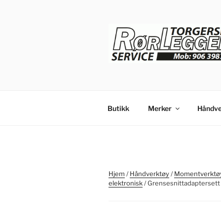
Gå
til
innhold
Butikk
Merker
Håndve
Hjem
/
Håndverktøy
/
Momentverktøy
elektronisk
/ Grensesnittadaptersett 