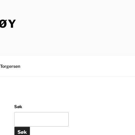
TØY
Torgersen
Søk
Søk