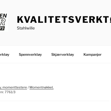
KVALITETSVERK
Stahlwille
rktøy
Spennverktøy
Skjærverktøy
Kampanjer
, momenttestere
/
Momentnøkkel,
nr. 7761/3