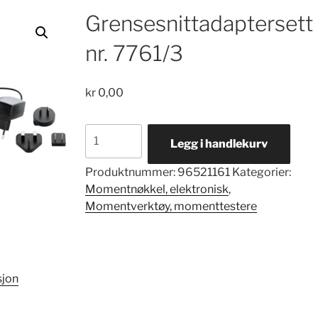
Grensesnittadaptersett
nr. 7761/3
kr
0,00
Grensesnittadaptersett
Legg i handlekurv
nr.
7761/3
Produktnummer:
96521161
Kategorier:
antall
Momentnøkkel, elektronisk
,
Momentverktøy, momenttestere
sjon