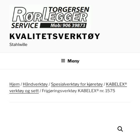
Gå
til
innhold
KVALITETSVERKTØY
Stahlwille
Meny
Hjem
/
Håndverktøy
/
Spesialverktøy for kjøretøy
/
KABELEX®
verktøy og sett
/ Frigjøringsverktøy KABELEX® nr. 1575