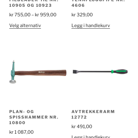
10905 OG 10923
4606
Price
kr
755,00
–
kr
959,00
kr
329,00
range:
Dette
Velg alternativ
Legg i handlekurv
kr 755,00
produktet
through
har
kr 959,00
flere
varianter.
Alternativene
kan
velges
på
produktsiden
PLAN- OG
AVTREKKERARM
SPISSHAMMER NR.
12772
10800
kr
491,00
kr
1 087,00
Legg i handlekurv