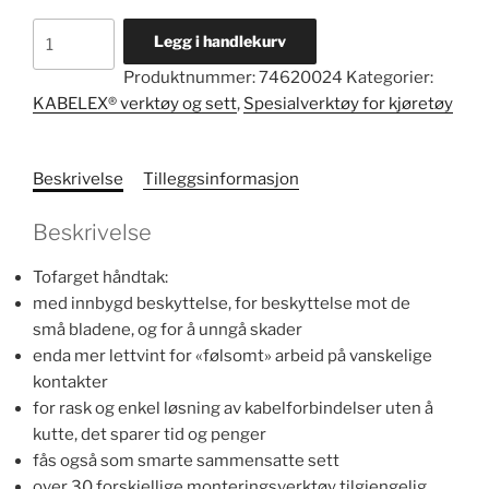
Frigjøringsverktøy
Legg i handlekurv
KABELEX®
Produktnummer:
74620024
Kategorier:
nr.
KABELEX® verktøy og sett
,
Spesialverktøy for kjøretøy
1575
antall
Beskrivelse
Tilleggsinformasjon
Beskrivelse
Tofarget håndtak:
med innbygd beskyttelse, for beskyttelse mot de
små bladene, og for å unngå skader
enda mer lettvint for «følsomt» arbeid på vanskelige
kontakter
for rask og enkel løsning av kabelforbindelser uten å
kutte, det sparer tid og penger
fås også som smarte sammensatte sett
over 30 forskjellige monteringsverktøy tilgjengelig