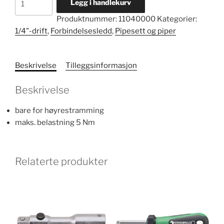
Legg i handlekurv
forlenger
Produktnummer:
11040000
Kategorier:
nr.
1/4"-drift
,
Forbindelsesledd
,
Pipesett og piper
406
antall
Beskrivelse
Tilleggsinformasjon
Beskrivelse
bare for høyrestramming
maks. belastning 5 Nm
Relaterte produkter