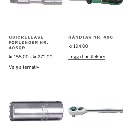
QUICRELEASE
HÅNDTAK NR. 400
FORLENGER NR.
kr
194,00
405QR
Price
Legg i handlekurv
kr
155,00
–
kr
272,00
range:
Dette
Velg alternativ
kr 155,00
produktet
through
har
kr 272,00
flere
varianter.
Alternativene
kan
velges
på
produktsiden