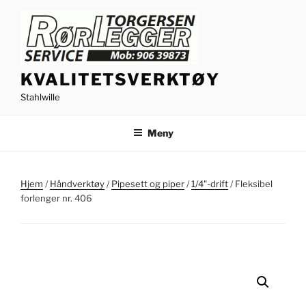
Gå
til
innhold
KVALITETSVERKTØY
Stahlwille
Meny
Hjem
/
Håndverktøy
/
Pipesett og piper
/
1/4"-drift
/ Fleksibel
forlenger nr. 406