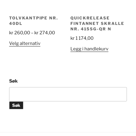
TOLVKANTPIPE NR.
QUICKRELEASE
40DL
FINTANNET SKRALLE
NR. 415SG-QR N
Price
kr
260,00
–
kr
274,00
kr
1 174,00
range:
Dette
Velg alternativ
kr 260,00
Legg i handlekurv
produktet
through
har
kr 274,00
flere
varianter.
Alternativene
Søk
kan
velges
på
Søk
produktsiden