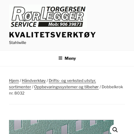
Gå
til
innhold
KVALITETSVERKTØY
Stahlwille
Meny
Hjem
/
Håndverktøy
/
Drifts- og verksted utstyr,
sortimenter
/
Oppbevaringssystemer og tilbehør
/ Dobbelkrok
nr. 8032