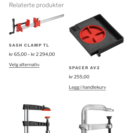
Relaterte produkter
SASH CLAMP TL
Price
kr
65,00
–
kr
2 294,00
range:
Dette
Velg alternativ
SPACER AV2
kr 65,00
produktet
through
kr
255,00
har
kr 2
flere
Legg i handlekurv
294,00
varianter.
Alternativene
kan
velges
på
produktsiden