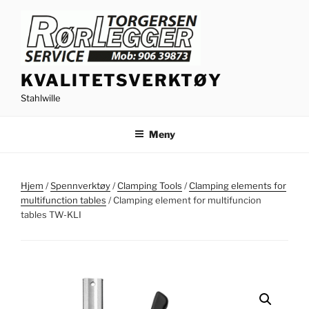
Gå
til
innhold
KVALITETSVERKTØY
Stahlwille
Meny
Hjem
/
Spennverktøy
/
Clamping Tools
/
Clamping elements for
multifunction tables
/ Clamping element for multifuncion
tables TW-KLI