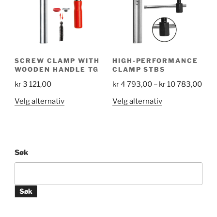
SCREW CLAMP WITH
HIGH-PERFORMANCE
WOODEN HANDLE TG
CLAMP STBS
Pric
kr
3 121,00
kr
4 793,00
–
kr
10 783,00
rang
Dette
Dette
Velg alternativ
Velg alternativ
kr 4
produktet
produktet
793
har
har
thr
flere
flere
kr 1
varianter.
varianter.
Søk
783
Alternativene
Alternativene
kan
kan
velges
velges
Søk
på
på
produktsiden
produktsiden