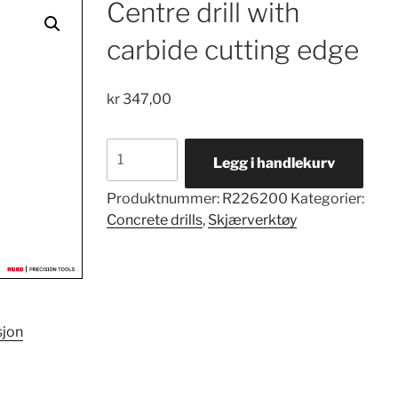
Centre drill with
carbide cutting edge
kr
347,00
Centre
Legg i handlekurv
drill
with
Produktnummer:
R226200
Kategorier:
carbide
Concrete drills
,
Skjærverktøy
cutting
edge
antall
sjon