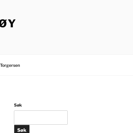
TØY
Torgersen
Søk
Søk