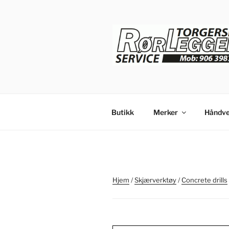
Gå
til
innhold
Butikk
Merker
Håndve
Hjem
/
Skjærverktøy
/
Concrete drills