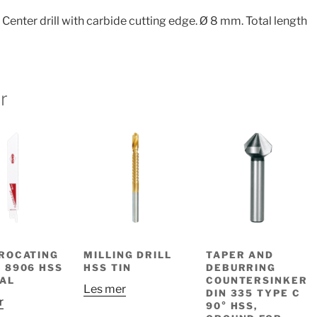
Center drill with carbide cutting edge. Ø 8 mm. Total length
r
ROCATING
MILLING DRILL
TAPER AND
 8906 HSS
HSS TIN
DEBURRING
AL
COUNTERSINKER
Les mer
DIN 335 TYPE C
r
90° HSS,