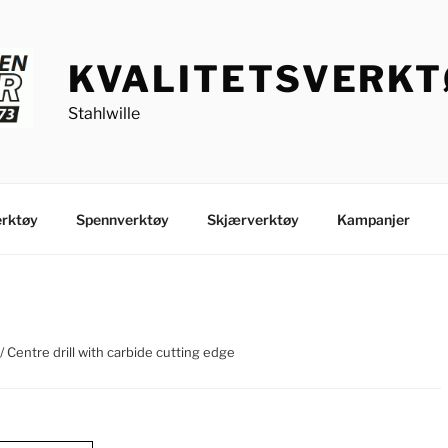
KVALITETSVERK
Stahlwille
rktøy
Spennverktøy
Skjærverktøy
Kampanjer
/ Centre drill with carbide cutting edge