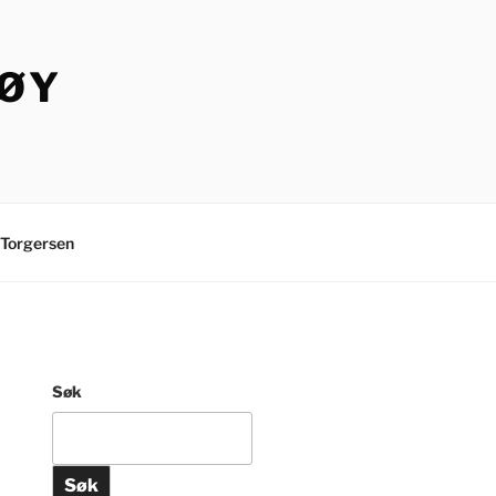
TØY
Torgersen
Søk
Søk