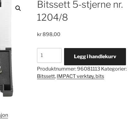
Bitssett 5-stjerne nr.
1204/8
kr
898,00
Bitssett
Legg i handlekurv
5-
stjerne
Produktnummer:
96081113
Kategorier:
nr.
Bitssett
,
IMPACT verktøy, bits
1204/8
antall
sjon