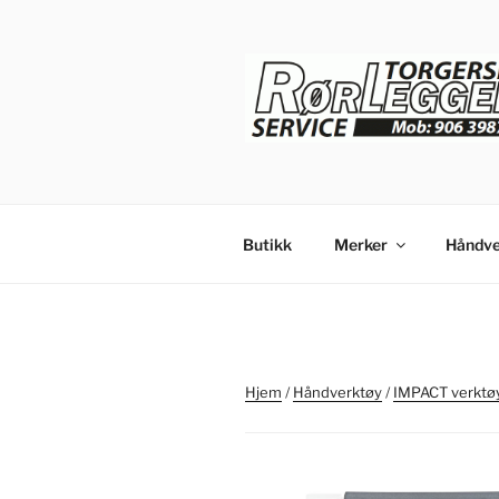
Gå
til
innhold
Butikk
Merker
Håndve
Hjem
/
Håndverktøy
/
IMPACT verktøy