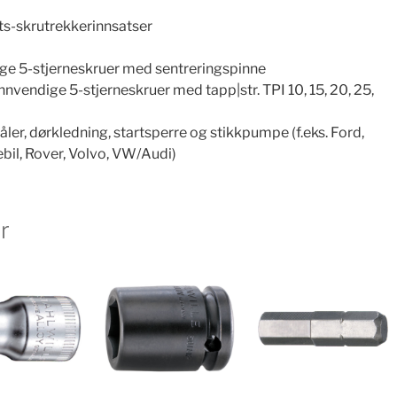
s-skrutrekkerinnsatser
dige 5-stjerneskruer med sentreringspinne
innvendige 5-stjerneskruer med tapp|str. TPI 10, 15, 20, 25,
åler, dørkledning, startsperre og stikkpumpe (f.eks. Ford,
bil, Rover, Volvo, VW/Audi)
r