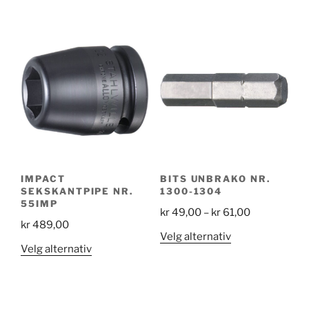
produktet
through
har
kr 123,00
flere
varianter.
Alternativene
kan
velges
på
produktsiden
IMPACT
BITS UNBRAKO NR.
SEKSKANTPIPE NR.
1300-1304
55IMP
Price
kr
49,00
–
kr
61,00
kr
489,00
range:
Dette
Velg alternativ
kr 49,00
Dette
Velg alternativ
produktet
through
produktet
har
kr 61,00
har
flere
flere
varianter.