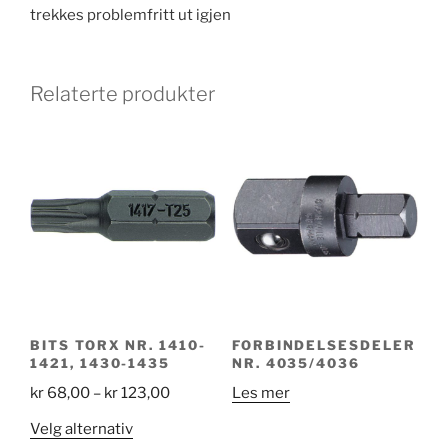
trekkes problemfritt ut igjen
Relaterte produkter
BITS TORX NR. 1410-
FORBINDELSESDELER
1421, 1430-1435
NR. 4035/4036
Price
kr
68,00
–
kr
123,00
Les mer
range:
Dette
Velg alternativ
kr 68,00