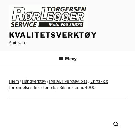
Gå
til
innhold
KVALITETSVERKTØY
Stahlwille
Meny
Hjem
/
Håndverktøy
/
IMPACT verktøy, bits
/
Drifts- og
forbindelsesdeler for bits
/ Bitsholder nr. 4000