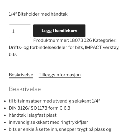
1/4″ Bitsholder med håndtak
Bitsholder
Legg i handlekurv
nr.
Produktnummer:
18073026
Kategorier:
4000
Drifts- og forbindelsesdeler for bits
,
IMPACT verktøy,
antall
bits
Beskrivelse
Tilleggsinformasjon
Beskrivelse
til bitsinnsatser med utvendig sekskant 1/4″
DIN 3126/ISO 1173 form C 6,3
håndtak i slagfast plast
innvendig sekskant med ringtrykkfjær
bits er enkle å sette inn, snepper trygt på plass og