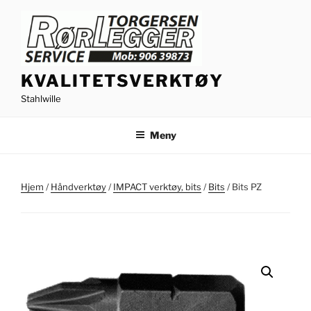
Gå
til
innhold
KVALITETSVERKTØY
Stahlwille
Meny
Hjem
/
Håndverktøy
/
IMPACT verktøy, bits
/
Bits
/ Bits PZ