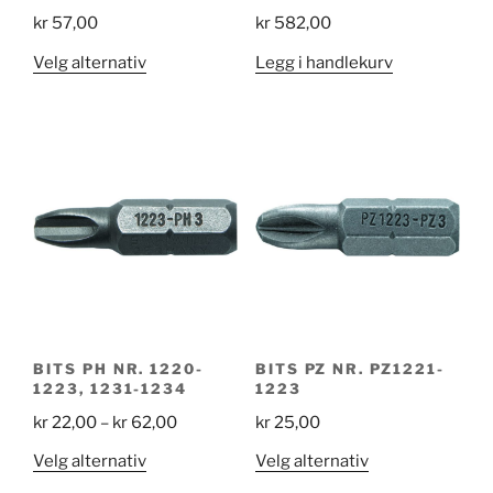
kr
57,00
kr
582,00
Dette
Velg alternativ
Legg i handlekurv
produktet
har
flere
varianter.
Alternativene
kan
velges
på
produktsiden
BITS PH NR. 1220-
BITS PZ NR. PZ1221-
1223, 1231-1234
1223
Price
kr
22,00
–
kr
62,00
kr
25,00
range:
Dette
Dette
Velg alternativ
Velg alternativ
kr 22,00
produktet
produktet