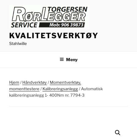
Gå
til
innhold
KVALITETSVERKTØY
Stahlwille
Meny
Hjem
/
Håndverktøy
/
Momentverktøy,
momenttestere
/
Kalibreringsanlegg
/ Automatisk
kalibreringsanlegg 1- 400Nm nr. 7794-3