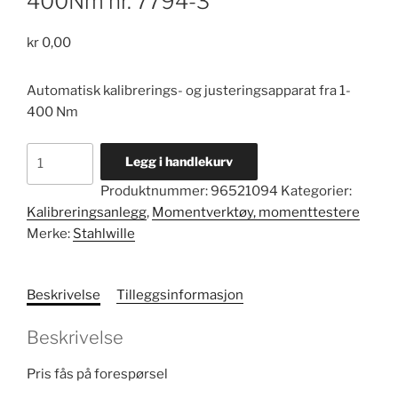
400Nm nr. 7794-3
kr
0,00
Automatisk kalibrerings- og justeringsapparat fra 1-
400 Nm
Automatisk
Legg i handlekurv
kalibreringsanlegg
Produktnummer:
96521094
Kategorier:
1-
Kalibreringsanlegg
,
Momentverktøy, momenttestere
400Nm
Merke:
Stahlwille
nr.
7794-
3
Beskrivelse
Tilleggsinformasjon
antall
Beskrivelse
Pris fås på forespørsel