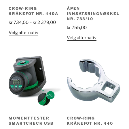
CROW-RING
ÅPEN
KRÅKEFOT NR. 440A
INNSATSRINGNØKKEL
NR. 733/10
Price
kr
734,00
–
kr
2 379,00
kr
755,00
range:
Dette
Velg alternativ
kr 734,00
Dette
Velg alternativ
produktet
through
produktet
har
kr 2
har
flere
379,00
flere
varianter.
varianter.
Alternativene
Alternativene
kan
kan
velges
velges
på
på
produktsiden
produktsiden
MOMENTTESTER
CROW-RING
SMARTCHECK USB
KRÅKEFOT NR. 440