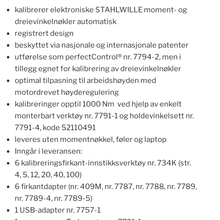
kalibrerer elektroniske STAHLWILLE moment- og
dreievinkelnøkler automatisk
registrert design
beskyttet via nasjonale og internasjonale patenter
utførelse som perfectControl® nr. 7794-2, men i
tillegg egnet for kalibrering av dreievinkelnøkler
optimal tilpasning til arbeidshøyden med
motordrevet høyderegulering
kalibreringer opptil 1000 Nm ved hjelp av enkelt
monterbart verktøy nr. 7791-1
og holdevinkelsett nr.
7791-4, kode 52110491
leveres uten momentnøkkel, føler og laptop
Inngår i leveransen:
6 kalibreringsfirkant-innstikksverktøy nr. 734K (str.
4, 5, 12, 20, 40, 100)
6 firkantdapter (nr. 409M, nr. 7787, nr. 7788, nr. 7789,
nr. 7789-4, nr. 7789-5)
1 USB-adapter nr. 7757-1