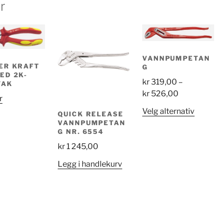
r
VANNPUMPETAN
ER KRAFT
G
ED 2K-
kr
319,00
–
TAK
Price
kr
526,00
r
range:
Dette
Velg alternativ
QUICK RELEASE
kr 319,00
produk
VANNPUMPETAN
through
G NR. 6554
har
kr 526,00
flere
kr
1 245,00
variant
Legg i handlekurv
Altern
kan
velges
på
produk