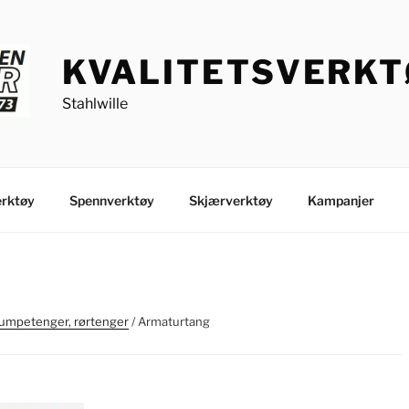
KVALITETSVERK
Stahlwille
rktøy
Spennverktøy
Skjærverktøy
Kampanjer
umpetenger, rørtenger
/ Armaturtang