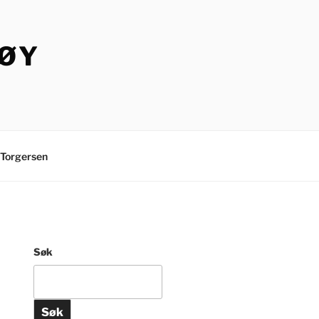
TØY
Torgersen
Søk
Søk