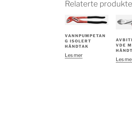
Relaterte produkte
VANNPUMPETAN
AVBIT
G ISOLERT
VDE M
HÅNDTAK
HÅND
Les mer
Les me