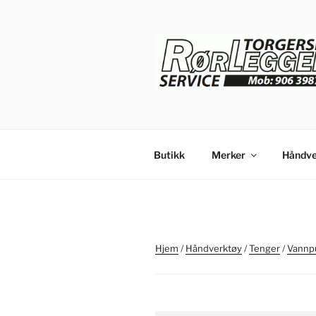
Gå
til
innhold
Butikk
Merker
Håndve
Hjem
/
Håndverktøy
/
Tenger
/
Vannp