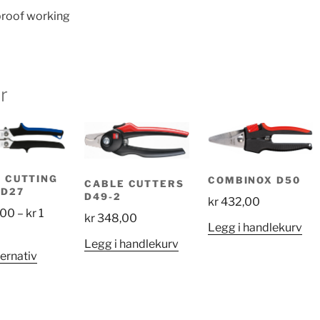
-proof working
r
 CUTTING
COMBINOX D50
CABLE CUTTERS
 D27
D49-2
kr
432,00
,00
–
kr
1
kr
348,00
Legg i handlekurv
Price
0
Legg i handlekurv
range:
Dette
ternativ
kr 960,00
produktet
through
har
kr 1
flere
032,00