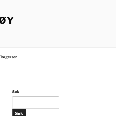
TØY
Torgersen
Søk
Søk