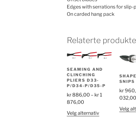
Edges with serrations for slip
On carded hang pack
Relaterte produkte
SEAMING AND
CLINCHING
SHAPE
PLIERS D33-
SNIPS
P/D34-P/D35-P
kr
960
kr
886,00
–
kr
1
032,0
Price
876,00
Velg al
range:
Dette
Velg alternativ
kr 886,00
produktet
through
har
kr 1
flere