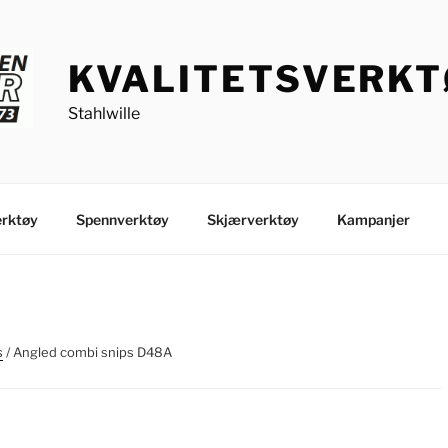
KVALITETSVERK
Stahlwille
rktøy
Spennverktøy
Skjærverktøy
Kampanjer
s
/ Angled combi snips D48A