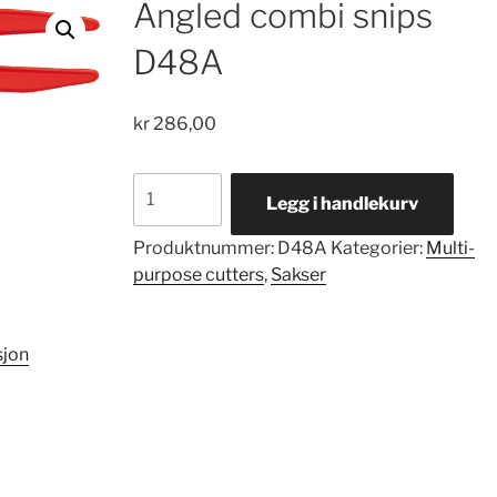
Angled combi snips
D48A
kr
286,00
Angled
Legg i handlekurv
combi
snips
Produktnummer:
D48A
Kategorier:
Multi-
D48A
purpose cutters
,
Sakser
antall
sjon