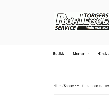
Gå
til
innhold
Butikk
Merker
Håndve
Hjem
/
Sakser
/
Multi-purpose cutter