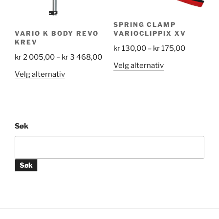
produktsiden
SPRING CLAMP
VARIO K BODY REVO
VARIOCLIPPIX XV
KREV
Price
kr
130,00
–
kr
175,00
Price
kr
2 005,00
–
kr
3 468,00
range:
Dette
Velg alternativ
range:
kr 130,00
Dette
Velg alternativ
produktet
kr 2
through
produktet
har
005,00
kr 175,00
har
flere
through
flere
varianter.
kr 3
varianter.
Alternativene
Søk
468,00
Alternativene
kan
kan
velges
velges
på
Søk
på
produktsiden
produktsiden