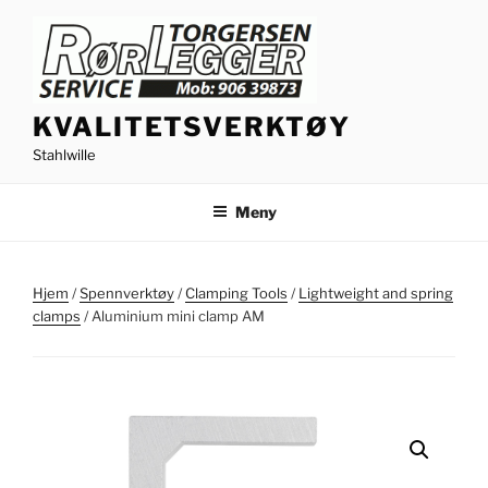
Gå
til
innhold
KVALITETSVERKTØY
Stahlwille
Meny
Hjem
/
Spennverktøy
/
Clamping Tools
/
Lightweight and spring
clamps
/ Aluminium mini clamp AM