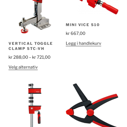
MINI VICE S10
kr
667,00
Legg i handlekurv
VERTICAL TOGGLE
CLAMP STC-VH
Price
kr
288,00
–
kr
721,00
range:
Dette
Velg alternativ
kr 288,00
produktet
through
har
kr 721,00
flere
varianter.
Alternativene
kan
velges
på