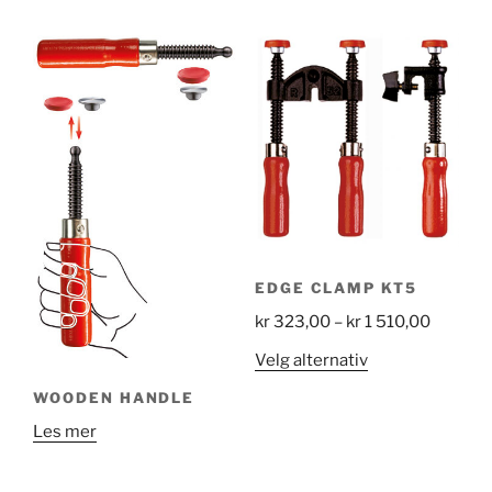
EDGE CLAMP KT5
Price
kr
323,00
–
kr
1 510,00
range:
Dette
Velg alternativ
kr 323,
produktet
WOODEN HANDLE
through
har
kr 1
Les mer
flere
510,00
varianter.
Alternativene