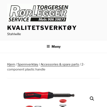
Gå
til
innhold
KVALITETSVERKTØY
Stahlwille
Meny
Hjem
/
Spennverktøy
/
Accessories & spare parts
/ 2-
component plastic handle