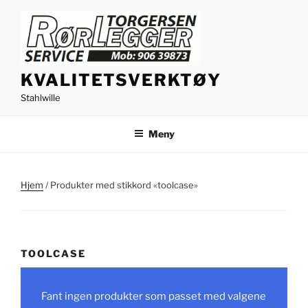
Gå
til
innhold
KVALITETSVERKTØY
Stahlwille
Meny
Hjem
/ Produkter med stikkord «toolcase»
TOOLCASE
Fant ingen produkter som passet med valgene