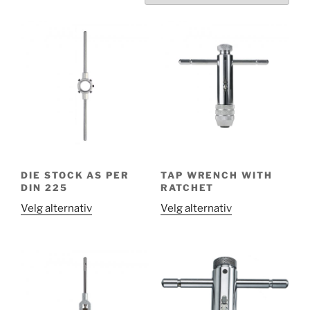
DIE STOCK AS PER
TAP WRENCH WITH
DIN 225
RATCHET
Dette
Dette
Velg alternativ
Velg alternativ
produktet
produktet
har
har
flere
flere
varianter.
varianter.
Alternativene
Alternativene
kan
kan