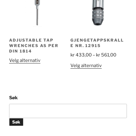
velges
velges
på
på
produktsiden
produktsiden
ADJUSTABLE TAP
GJENGETAPPSKRALL
WRENCHES AS PER
E NR. 12915
DIN 1814
Price
kr
433,00
–
kr
561,00
Dette
Velg alternativ
range:
Dette
Velg alternativ
produktet
kr 433,0
produktet
har
through
har
flere
kr 561,0
flere
varianter.
varianter.
Alternativene
Søk
Alternativene
kan
kan
velges
velges
på
Søk
på
produktsiden
produktsiden