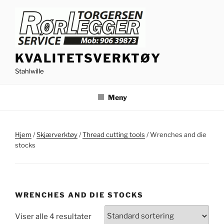
Gå
til
innhold
KVALITETSVERKTØY
Stahlwille
Meny
Hjem
/
Skjærverktøy
/
Thread cutting tools
/ Wrenches and die
stocks
WRENCHES AND DIE STOCKS
Viser alle 4 resultater