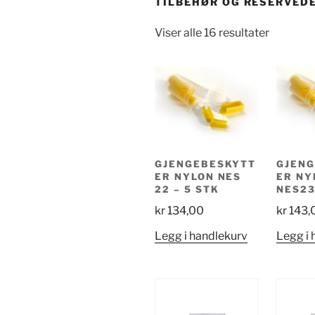
TILBEHØR OG RESERVED
Viser alle 16 resultater
GJENGEBESKYTT
GJEN
ER NYLON NES
ER NY
22 – 5 STK
NES23
kr
134,00
kr
143,
Legg i handlekurv
Legg i 