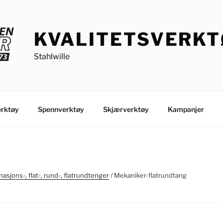
KVALITETSVERK
Stahlwille
rktøy
Spennverktøy
Skjærverktøy
Kampanjer
asjons-, flat-, rund-, flatrundtenger
/ Mekaniker-flatrundtang