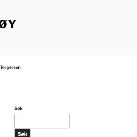
TØY
Torgersen
Søk
Søk