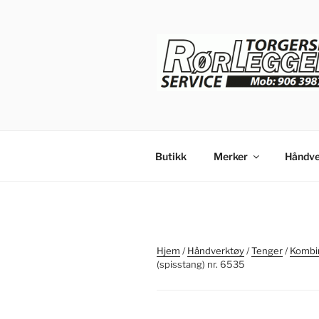
Gå
til
innhold
Butikk
Merker
Håndve
Hjem
/
Håndverktøy
/
Tenger
/
Kombin
(spisstang) nr. 6535