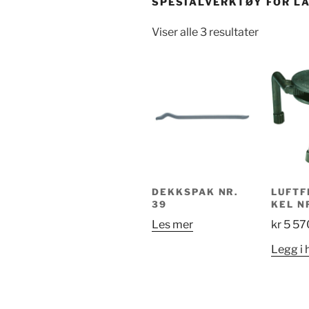
SPESIALVERKTØY FOR L
Viser alle 3 resultater
DEKKSPAK NR.
LUFTF
39
KEL N
Les mer
kr
5 57
Legg i 