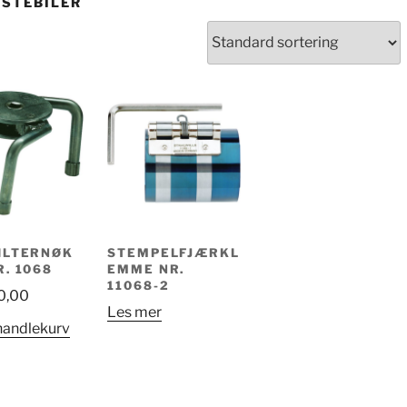
ASTEBILER
ILTERNØK
STEMPELFJÆRKL
R. 1068
EMME NR.
11068-2
0,00
Les mer
handlekurv