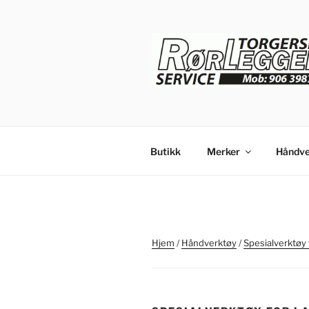
Gå
til
innhold
Butikk
Merker
Håndve
Hjem
/
Håndverktøy
/
Spesialverktøy 