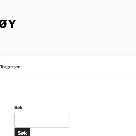
TØY
Torgersen
Søk
Søk