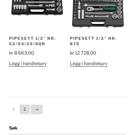
PIPESETT 1/2″ NR.
PIPESETT 1/2″ NR.
52/54/25/6QR
876
kr
8 663,00
kr
12 728,00
Legg i handlekurv
Legg i handlekurv
1
2
→
Søk