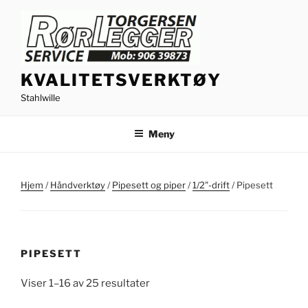
Gå
til
innhold
KVALITETSVERKTØY
Stahlwille
Meny
Hjem
/
Håndverktøy
/
Pipesett og piper
/
1/2"-drift
/ Pipesett
PIPESETT
Viser 1–16 av 25 resultater