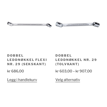
DOBBEL
DOBBEL
LEDDNØKKEL FLEXI
LEDDNØKKEL NR. 29
NR. 29 (SEKSKANT)
(TOLVKANT)
Price
kr
686,00
kr
603,00
–
kr
907,00
range:
Dette
Legg i handlekurv
Velg alternativ
kr 603,0
produktet
through
har
kr 907,0
flere
varianter.