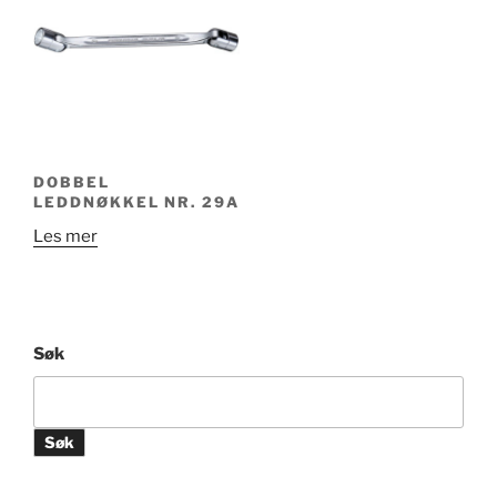
Alternativene
kan
velges
på
produktsiden
DOBBEL
LEDDNØKKEL NR. 29A
Les mer
Søk
Søk