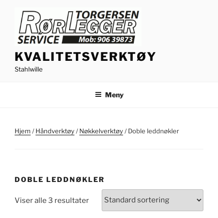
Gå
til
innhold
KVALITETSVERKTØY
Stahlwille
Meny
Hjem
/
Håndverktøy
/
Nøkkelverktøy
/ Doble leddnøkler
DOBLE LEDDNØKLER
Viser alle 3 resultater